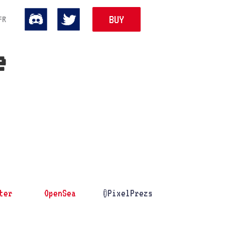
BUY
FR
e
ter
OpenSea
©PixelPrezs